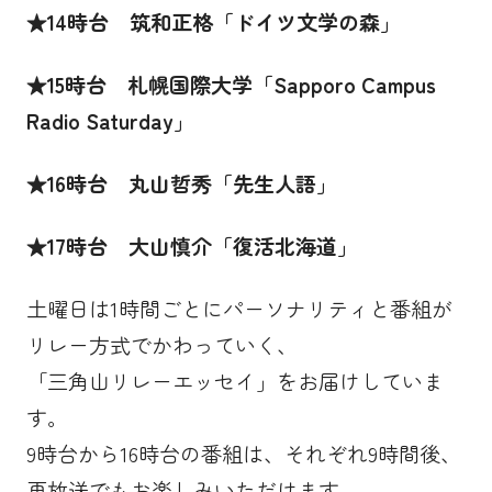
★
14
時台 筑和正格「ドイツ文学の森」
★
15
時台 札幌国際大学「Sapporo Campus
Radio Saturday」
★
16
時台 丸山哲秀「先生人語」
★
17
時台 大山慎介「復活北海道」
土曜日は
1
時間ごとにパーソナリティと番組が
リレー方式でかわっていく、
「三角山リレーエッセイ」をお届けしていま
す。
9
時台から
16
時台の番組は、それぞれ
9
時間後、
再放送でもお楽しみいただけます。