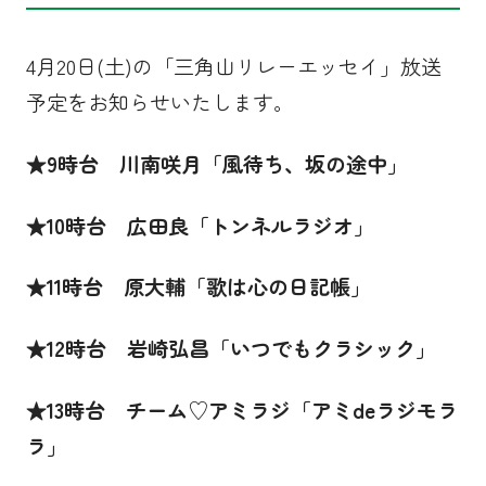
4月20日(土)の「三角山リレーエッセイ」放送
予定をお知らせいたします。
★
9
時台 川南咲月「風待ち、坂の途中」
★
10
時台
広田良
「トンネルラジオ」
★11時台 原大輔「歌は心の日記帳」
★
12
時台 岩崎弘昌「いつでもクラシック」
★
13
時台 チーム♡アミラジ「アミdeラジモラ
ラ」