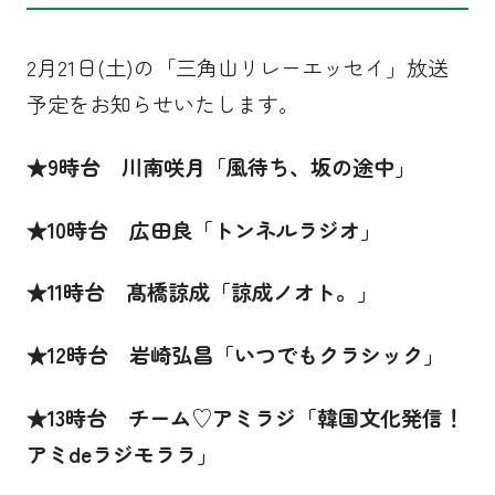
2月21日(土)の「三角山リレーエッセイ」放送
予定をお知らせいたします。
★
9
時台 川南咲月「風待ち、坂の途中」
★
10
時台
広田良
「トンネルラジオ」
★11時台 髙橋諒成「諒成ノオト。」
★
12
時台 岩崎弘昌「いつでもクラシック」
★
13
時台 チーム♡アミラジ「韓国文化発信！
アミdeラジモララ」