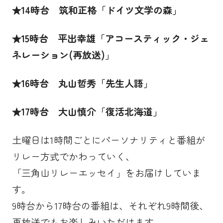
★
14
時台 筑和正格「ドイツ文学の森」
★
15
時台 平出幸雄「アコースティック・ジェ
ネレーション(再放送)」
★
16
時台 丸山哲秀「先生人語」
★
17
時台 大山慎介「復活北海道」
土曜日は
1
時間ごとにパーソナリティと番組が
リレー方式でかわっていく、
「三角山リレーエッセイ」をお届けしていま
す。
9
時台から
17
時台の番組は、それぞれ
9
時間後、
再放送でもお楽しみいただけます。