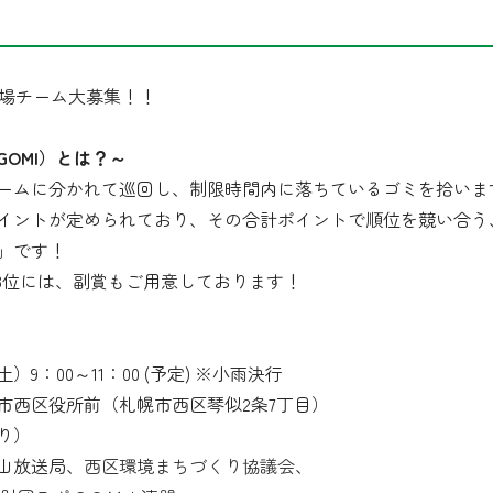
 出場チーム大募集！！
OMI）とは？～
ームに分かれて巡回し、制限時間内に落ちているゴミを拾いま
イントが定められており、その合計ポイントで順位を競い合う
」です！
・3位には、副賞もご用意しております！
9：00～11：00 (予定) ※小雨決行
市西区役所前（札幌市西区琴似2条7丁目）
り）
山放送局、
西区環境まちづくり協議会
、