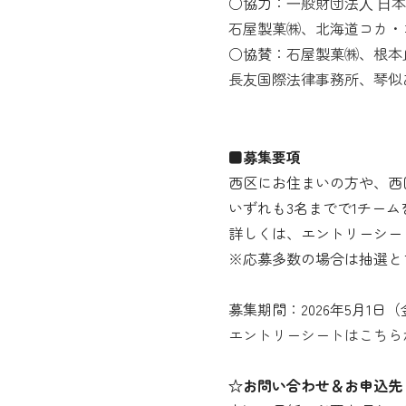
○協力：
⼀般財団法⼈ ⽇
石屋製菓㈱
、
北海道コカ・
○協賛：
石屋製菓㈱
、
根本
長友国際法律事務所
、
琴似
■募集要項
西区にお住まいの方や、西
いずれも3名までで1チー
詳しくは、エントリーシー
※応募多数の場合は抽選と
募集期間：2026年5月1日
エントリーシートはこちら
☆お問い合わせ＆お申込先