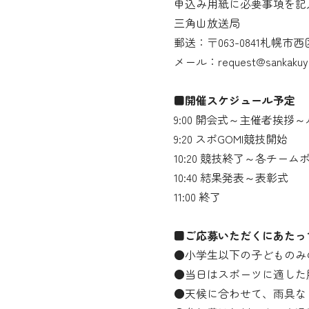
申込み用紙に必要事項を記
三角山放送局
郵送：〒063-0841札幌市
メール：request@sankakuyam
■開催スケジュール予定
9:00 開会式～主催者挨
9:20 スポGOMI競技開始
10:20 競技終了～各チー
10:40 結果発表～表彰式
11:00 終了
■ご応募いただくにあたっ
●小学生以下の子どものみ
●当日はスポーツに適した
●天候に合わせて、雨具な