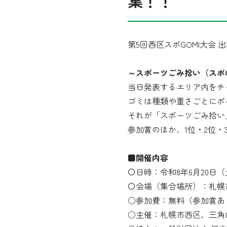
集！！
第5回西区スポGOMI大会
～スポーツごみ拾い（スポG
当日発表するエリア内をチ
ゴミは種類や重さごとにポ
それが「スポーツごみ拾い
参加賞のほか、1位・2位
■開催内容
〇日時：令和8年6月20日（土）
〇会場（集合場所）：札幌
○参加費：無料（参加賞あ
○主催：
札幌市西区
、三角