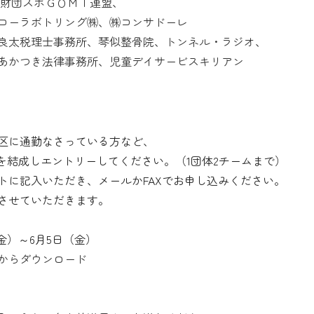
本財団スポＧＯＭＩ連盟
、
コーラボトリング㈱
、
㈱コンサドーレ
良太税理士事務所
、
琴似整骨院
、
トンネル・ラジオ
、
あかつき法律事務所
、
児童デイサービスキリアン
区に通勤なさっている方など、
ムを結成しエントリーしてください。（1団体2チームまで）
トに記入いただき、メールかFAXでお申し込みください。
させていただきます。
（金）～6月5日（金）
からダウンロード